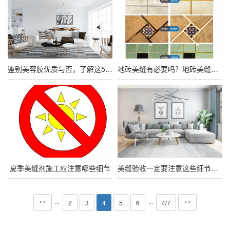
鉴别美容胶优质与否，了解这5个方法就够了
地砖美缝有必要吗？地砖美缝该怎么做？
夏季美缝剂施工应注意哪些细节
美缝验收一定要注意这些细节，免得日后糟心
···
···
2
3
4
5
6
4/7
<<
>>