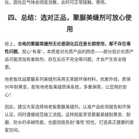
化，固化后气味会彻底消散，此时可正常接触、使用。
四、总结：选对正品，聚脲美缝剂可放心使
用
综上，
合格的聚脲美缝剂无论是固化后还是长期使用，都不存在毒
性问题
。担心“有毒”，本质是对劣质产品的顾虑——部分低价劣质产
品可能添加有害助剂、存在反应不完全等问题，才会产生安全隐
患。
地老板
优品聚脲系列美缝剂采用无苯酚环保材料，抗紫外线，质保
50年耐黄变，配有
地老板
美缝质保系统，多重保障，让您用的安
心！
因此，建议大家选择地老板聚脲美缝剂，认准产品检测报告和环保
认证，同时遵循规范施工流程。这样既能享受聚脲美缝耐黄变、耐
磨、防水的卓越性能，也能彻底告别“毒性”担忧，打造真正健康的居
家空间。