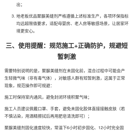
出；
地老板
优品聚脲美缝剂严格遵循上述标准生产，各项环保指标
均远超限值要求，适配母婴房、老人房等敏感场景，让居家环
境更安心。
三、使用提醒：规范施工+正确防护，规避短
暂刺激
需要特别说明的是，聚脲美缝剂在未固化前，混合过程中可能会产
生轻微气味（非有毒气体），对敏感人群有短暂刺激，这属于正常
现象，规范操作即可规避：
施工时保持室内通风，避免封闭环境积聚气味；
施工人员建议佩戴口罩、手套，避免未固化胶体直接接触皮肤（若
不慎沾染，用酒精擦拭后再用肥皂清洗即可）；
聚脲美缝剂固化速度较快，常温下6小时初步固化、12小时完全固