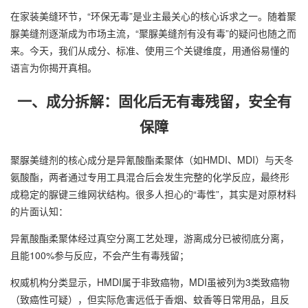
在家装美缝环节，“环保无毒”是业主最关心的核心诉求之一。随着聚
脲
美缝剂
逐渐成为市场主流，“聚脲
美缝剂
有没有毒”的疑问也随之而
来。今天，我们从成分、标准、使用三个关键维度，用通俗易懂的
语言为你揭开真相。
一、成分拆解：固化后无有毒残留，安全有
保障
聚脲美缝剂的核心成分是异氰酸酯柔聚体（如HMDI、MDI）与天冬
氨酸酯，两者通过专用工具混合后会发生完整的化学反应，最终形
成稳定的脲键三维网状结构。很多人担心的“毒性”，其实是对原材料
的片面认知：
异氰酸酯柔聚体经过真空分离工艺处理，游离成分已被彻底分离，
且能100%参与反应，不会产生有毒残留；
权威机构分类显示，HMDI属于非致癌物，MDI虽被列为3类致癌物
（致癌性可疑），但实际危害远低于香烟、蚊香等日常用品，且反