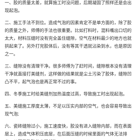
一、胶的质量太差，就算施工时没问题，后期凝固了照样还是会出
现起泡。
二、施工手法不到位。造成气泡的因素肯定不是单方面的，除了胶
的质量之外，师傅的手法也很重要。比如打料时，混料嘴出口切的
太大，材料压缝时没有完全盖住缝隙，空气在材料最少的地方也就
拱起来了。另外打完胶体后，没有等其干透就沾染到水，也是原因
之一。
三、缝隙没有清理干净。很多师傅为了赶时间，缝隙根本没有清理
干净就直接打
美缝剂
，这样做的结果就是尘土污染了胶体，缝隙凹
凸不平，起气泡也是再正常不过的事。
四、冬季施工时给美缝剂加热温度过高，导致施工时出现起泡。
五、美缝施工厚度太薄，不足以压实内部的空气，也会容易导致出
现气泡;
六、瓷砖缝隙过小，施工速度快，胶没有进入缝隙内部，而在表面
层上，造成气体积压底层，在后面压缝的时候里面的气体无法排