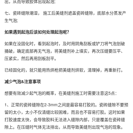
出，从而导致胶体出现起泡;
七、瓷砖缝隙潮湿， 施工后美缝剂遮盖瓷砖缝隙，底部水分蒸发产
生气泡;
如果遇到起泡后该如何处理起泡呢？
如果在没固化时，看到起泡时，及时用阴角刮板或铲刀将气泡划破
捅破，确定底部再无气泡，将美缝剂补上填实，再次压缝要压平、
压紧实，然后再用刮板刮平。
已经固化的，就只能用热烘枪把美缝剂烘软，清理掉，再重新打。
减少气泡&注意事项
想要有效减少起气泡的概率，在美缝剂施工时需要注意这5点：
1、正常的瓷砖缝隙在2-3mm之间是最容易打胶的。瓷砖缝隙不要预
留的太小，太小不仅清缝比较困难，而且也不容易打胶。这时如果
打胶速度太快，会导致胶料无法进入缝隙内部，只是覆盖在瓷砖缝
隙上。在压缝时气体无法排出，从而导致美缝剂出现气泡的现象。