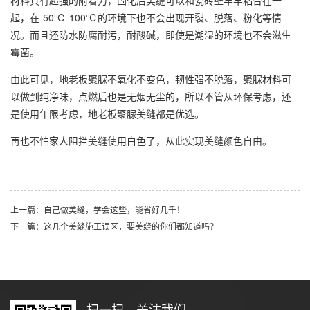
起，在-50℃-100℃的环境下也不会出现开裂、脱落、粉化等情
况。而且还防水防腐耐污，耐酸碱，即使是潮湿的环境也不会滋生
霉菌。
由此可见，地老板聚脲不氧化不变色，韧性强不脱落，聚脲材料可
以做到纯净味，点燃后也是无烟无尘的，所以不管从环保考虑，还
是使用年限考虑，地老板聚脲美缝都是优选。
再也不怕家人阻拦美缝使用白色了，从此实现美缝颜色自由。
上一篇：自己做美缝，学会这些，能省好几千！
下一篇：这几个美缝施工误区，要美缝的你们都知道吗？
扫一扫，关注我们