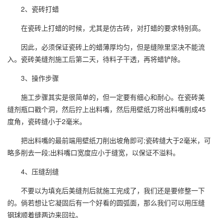
2、瓷砖打蜡
在瓷砖上打蜡的时候，尤其是仿古砖，对打蜡的要求特别高。
因此，必须保证瓷砖上的蜡薄厚均匀，但是缝隙里坚决不能流
入。瓷砖美缝剂施工后第二天，待料子干透，再将蜡铲除。
3、操作步骤
施工步骤其实是很简单的，但一定要有细心和耐心。在瓷砖美
缝剂瓶口戳个洞，然后拧上出料嘴，然后用壁纸刀将出料嘴削成45
度角，瓷砖缝小于2毫米。
把出料嘴的最前端用壁纸刀削出坡角即可;瓷砖缝大于2毫米，可
略多削去一段;出料嘴口宽度应小于缝宽，以保证不溢料。
4、压缝刮缝
不要以为填充后美缝剂后就施工完成了，我们还是要修整一下
的。倘若想让它凝固后有一个好看的圆弧面，那么我们可以用压缝
钢球顺着缝两边来回拉。