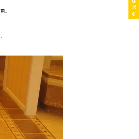
客
服
傅用。
钱。