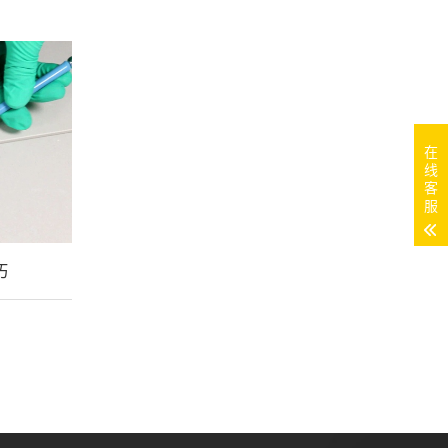
在
线
客
服
巧