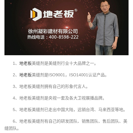
1、
地老板
美缝剂是美缝剂行业
十大品牌
之一。
2、
地老板
美缝剂是ISO9001，ISO14001认证
产品
。
3、地老板美缝剂拥有自己的形象代言人。
4、地老板美缝剂是央视一套及各大卫视展播品牌。
5、地老板美缝剂已走出中国大陆，远销台湾、马来西亚等地。
6、地老板美缝剂有自己的研发团队、销售团队、售后团队、美
缝团队。