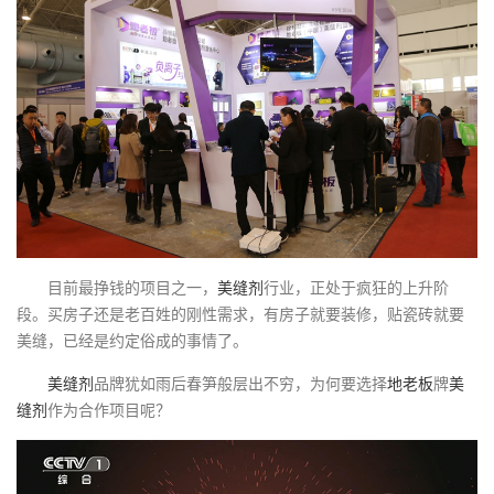
目前最挣钱的项目之一，
美缝剂
行业，正处于疯狂的上升阶
段。买房子还是老百姓的刚性需求，有房子就要装修，贴瓷砖就要
美缝，已经是约定俗成的事情了。
美缝剂
品牌犹如雨后春笋般层出不穷，为何要选择
地老板
牌
美
缝剂
作为合作项目呢？