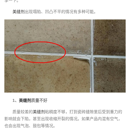
享一下。
美缝剂
出现塌陷、凹凸不平的情况有多种可能。
1、
美缝剂
质量不好
质量较差的
美缝剂
粘稠度不够，打到瓷砖缝隙里后受到重力的
影响就会下陷，甚至出现收缩开裂的情况。如果
产品
内混有空气，
也会出现气泡、鼓包等情况。