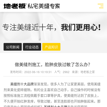
公司新闻
行业动态
产品知识
做美缝剂施工，脸肿皮肤过敏了怎么办？
发布时间：2022-06-16 10:19:31
人气：2962
来源：地老板之家
美缝剂十大品牌
渐渐发现，很多人为了让家更美丽，使用
美缝
剂
来美化瓷砖缝隙。有的业主喜欢自己动手，自己操作的时候没有
按照标准施工流程佩戴手套口罩等护具，使
美缝剂
沾到了皮肤上，
不久便开始红肿发痒，导致过敏，甚至连脸部也开始肿胀起来。那