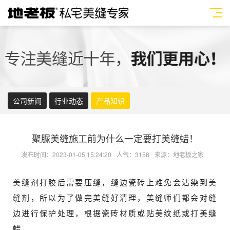
公司新闻
行业动态
产品知识
聚脲美缝施工前为什么一定要打美缝蜡！
发布时间：2023-01-05 15:24:20
人气：3158
来源：地老板之家
美缝剂
打胶后需要压缝，缝边瓷砖上难免会沾染到
美
缝剂
，所以为了做完美缝好清理，美缝师们都会对缝
边进行保护处理，根据瓷砖材质或贴美纹纸或打美缝
蜡。