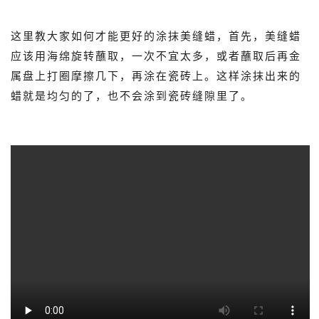
这里教大家如何才能更好的涂抹美缝蜡，首先，美缝蜡
应该用海绵旋转蘸取，一次不宜太多，或者蘸取后再金
属盘上打圈摩擦几下，再涂在瓷砖上。这样涂抹出来的
蜡就是均匀的了，也不会涂到瓷砖缝隙里了。