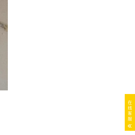
在
线
客
服