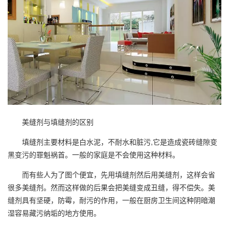
美缝剂与填缝剂的区别
填缝剂主要材料是白水泥，不耐水和脏污,它是造成瓷砖缝隙变
黑变污的罪魁祸首。一般的家庭是不会使用这种材料。
而有些人为了图个便宜，先用填缝剂然后用美缝剂，这样会省
很多美缝剂。然而这样做的后果会把美缝变成丑缝，得不偿失。美
缝剂具有坚硬，防霉，耐污的作用，一般在厨房卫生间这种阴暗潮
湿容易藏污纳垢的地方使用。