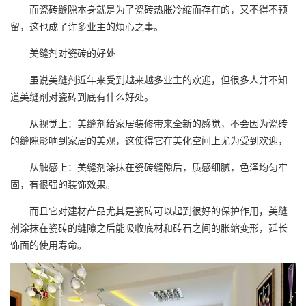
而瓷砖缝隙本身就是为了瓷砖热胀冷缩而存在的，又不得不预
留，这也成了许多业主的烦心之事。
美缝剂
对瓷砖的好处
虽说
美缝剂
近年来受到越来越多业主的欢迎，但很多人并不知
道
美缝剂
对瓷砖到底有什么好处。
从视觉上：美缝剂给家居装修带来全新的感觉，不会因为瓷砖
的缝隙影响到家居的美观，这使得它在美化空间上尤为受到欢迎，
从触感上：美缝剂涂抹在瓷砖缝隙后，质感细腻，色泽均匀牢
固，有很强的装饰效果。
而且它对建材产品尤其是瓷砖可以起到很好的保护作用，美缝
剂涂抹在瓷砖的缝隙之后能吸收底材和砖石之间的胀缩变形，延长
饰面的使用寿命。