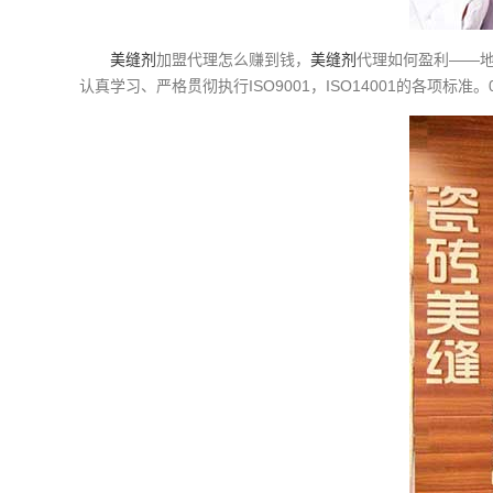
美缝剂
加盟
代理怎么赚到钱，
美缝剂
代理如何盈利——
认真学习、严格贯彻执行ISO9001，ISO14001的各项标准。