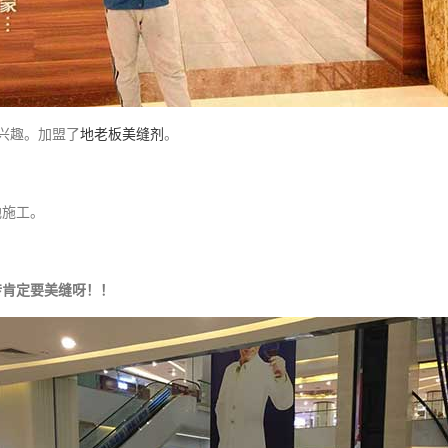
兴趣。加盟了
地老板
美缝剂
。
地施工。
砖肯定要美缝呀！！