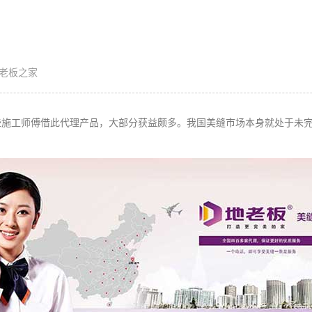
老板之家
些施工师傅借此
代理
产品
，大部分获益颇多。我国美缝市场本身就处于未